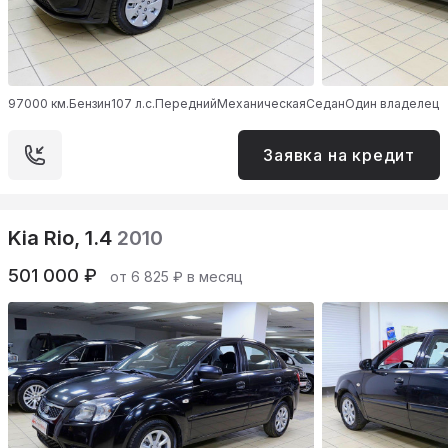
97000 км.
Бензин
107 л.с.
Передний
Механическая
Седан
Один владелец
Заявка на кредит
Kia Rio, 1.4
2010
501 000 ₽
от 6 825 ₽ в месяц