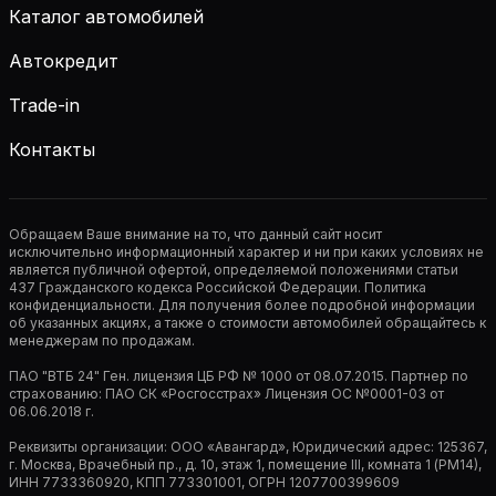
Каталог автомобилей
Автокредит
Trade-in
Контакты
Обращаем Ваше внимание на то, что данный сайт носит
исключительно информационный характер и ни при каких условиях не
является публичной офертой, определяемой положениями статьи
437 Гражданского кодекса Российской Федерации. Политика
конфиденциальности. Для получения более подробной информации
об указанных акциях, а также о стоимости автомобилей обращайтесь к
менеджерам по продажам.
ПАО "ВТБ 24" Ген. лицензия ЦБ РФ № 1000 от 08.07.2015. Партнер по
страхованию: ПАО СК «Росгосстрах» Лицензия ОС №0001-03 от
06.06.2018 г.
Реквизиты организации: ООО «Авангард», Юридический адрес: 125367,
г. Москва, Врачебный пр., д. 10, этаж 1, помещение III, комната 1 (РМ14),
ИНН 7733360920, КПП 773301001, ОГРН 1207700399609