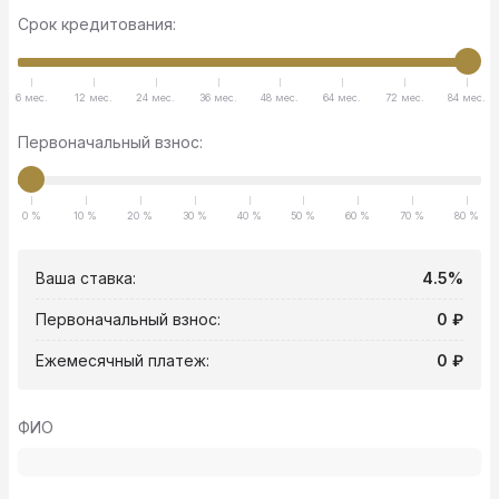
Срок кредитования:
6 мес.
12 мес.
24 мес.
36 мес.
48 мес.
64 мес.
72 мес.
84 мес.
Первоначальный взнос:
0 %
10 %
20 %
30 %
40 %
50 %
60 %
70 %
80 %
Ваша ставка:
4.5%
Первоначальный взнос:
0 ₽
Ежемесячный платеж:
0 ₽
ФИО