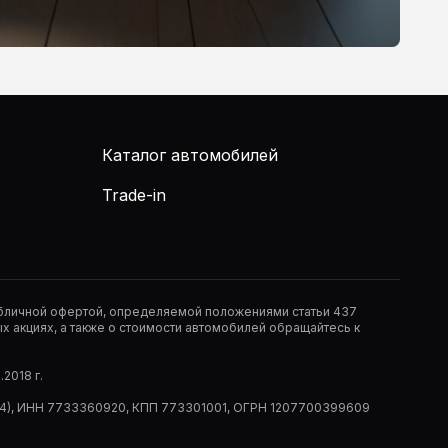
Каталог автомобилей
Trade-in
публичной офертой, определяемой положениями статьи 437
 акциях, а также о стоимости автомобилей обращайтесь к
2018 г.
 (РМ14), ИНН 7733360920, КПП 773301001, ОГРН 1207700399609