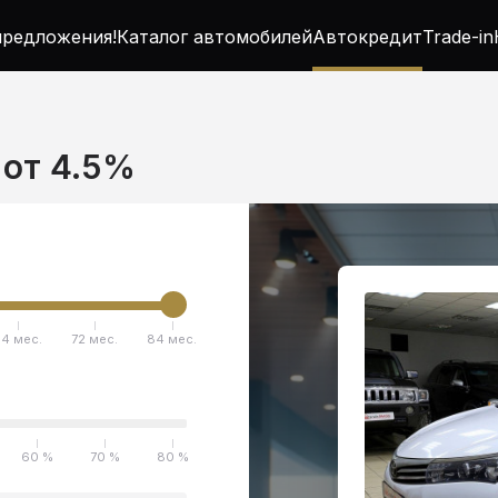
редложения!
Каталог автомобилей
Автокредит
Trade-in
т от 4.5%
4 мес.
72 мес.
84 мес.
60 %
70 %
80 %