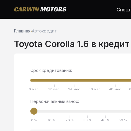
Спецп
Главная
›
Автокредит
Toyota Corolla 1.6 в креди
Срок кредитования:
6 мес.
12 мес.
24 мес.
36 мес.
48 мес.
6
Первоначальный взнос:
0 %
10 %
20 %
30 %
40 %
50 %