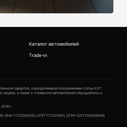
Каталог автомобилей
Trade-in
публичной офертой, определяемой положениями статьи 437
 акциях, а также о стоимости автомобилей обращайтесь к
2018 г.
 (РМ14), ИНН 7733360920, КПП 773301001, ОГРН 1207700399609