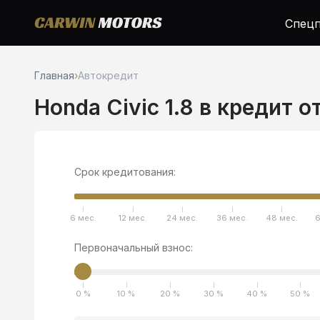
Спецп
Главная
›
Автокредит
Honda Civic 1.8 в кредит о
Срок кредитования:
6 мес.
12 мес.
24 мес.
36 мес.
48 мес.
6
Первоначальный взнос:
0 %
10 %
20 %
30 %
40 %
50 %