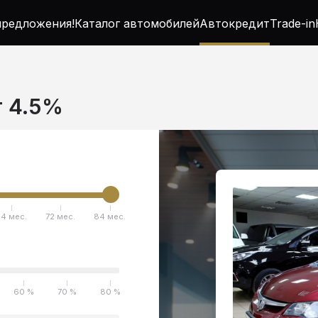
редложения!
Каталог автомобилей
Автокредит
Trade-in
т 4.5%
4 мес.
72 мес.
84 мес.
60 %
70 %
80 %