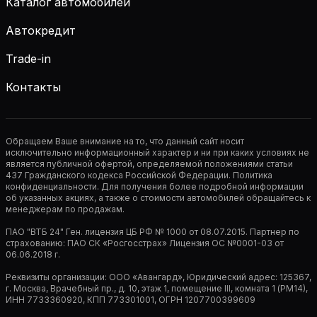
Каталог автомобилей
Автокредит
Trade-in
Контакты
Обращаем Ваше внимание на то, что данный сайт носит
исключительно информационный характер и ни при каких условиях не
является публичной офертой, определяемой положениями статьи
437 Гражданского кодекса Российской Федерации. Политика
конфиденциальности. Для получения более подробной информации
об указанных акциях, а также о стоимости автомобилей обращайтесь к
менеджерам по продажам.
ПАО "ВТБ 24" Ген. лицензия ЦБ РФ № 1000 от 08.07.2015. Партнер по
страхованию: ПАО СК «Росгосстрах» Лицензия ОС №0001-03 от
06.06.2018 г.
Реквизиты организации: ООО «Авангард», Юридический адрес: 125367,
г. Москва, Врачебный пр., д. 10, этаж 1, помещение III, комната 1 (РМ14),
ИНН 7733360920, КПП 773301001, ОГРН 1207700399609