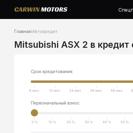
Спецп
Главная
›
Автокредит
Mitsubishi ASX 2 в кредит
Срок кредитования:
6 мес.
12 мес.
24 мес.
36 мес.
48 мес.
6
Первоначальный взнос:
0 %
10 %
20 %
30 %
40 %
50 %