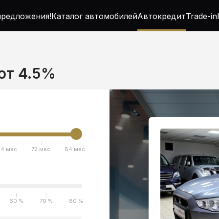
редложения!
Каталог автомобилей
Автокредит
Trade-in
 от 4.5%
4 мес.
72 мес.
84 мес.
60 %
70 %
80 %