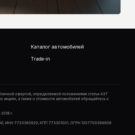
Каталог автомобилей
Trade-in
публичной офертой, определяемой положениями статьи 437
 акциях, а также о стоимости автомобилей обращайтесь к
2018 г.
 (РМ14), ИНН 7733360920, КПП 773301001, ОГРН 1207700399609