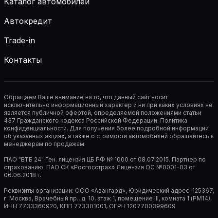
Каталог автомобилей
Автокредит
Trade-in
Контакты
Обращаем Ваше внимание на то, что данный сайт носит
исключительно информационный характер и ни при каких условиях не
является публичной офертой, определяемой положениями статьи
437 Гражданского кодекса Российской Федерации. Политика
конфиденциальности. Для получения более подробной информации
об указанных акциях, а также о стоимости автомобилей обращайтесь к
менеджерам по продажам.
ПАО "ВТБ 24" Ген. лицензия ЦБ РФ № 1000 от 08.07.2015. Партнер по
страхованию: ПАО СК «Росгосстрах» Лицензия ОС №0001-03 от
06.06.2018 г.
Реквизиты организации: ООО «Авангард», Юридический адрес: 125367,
г. Москва, Врачебный пр., д. 10, этаж 1, помещение III, комната 1 (РМ14),
ИНН 7733360920, КПП 773301001, ОГРН 1207700399609