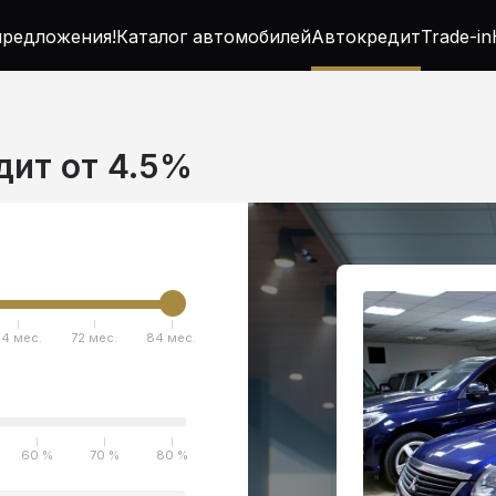
редложения!
Каталог автомобилей
Автокредит
Trade-in
едит от 4.5%
4 мес.
72 мес.
84 мес.
60 %
70 %
80 %