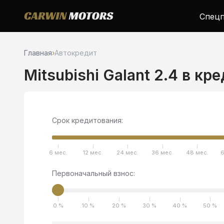
Спецп
Главная
›
Автокредит
Mitsubishi Galant 2.4 в кр
Срок кредитования:
6 мес.
12 мес.
24 мес.
36 мес.
48 мес.
6
Первоначальный взнос:
0 %
10 %
20 %
30 %
40 %
50 %