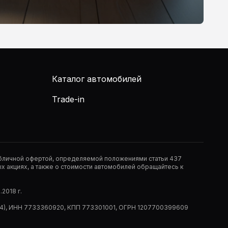
Каталог автомобилей
Trade-in
публичной офертой, определяемой положениями статьи 437
 акциях, а также о стоимости автомобилей обращайтесь к
2018 г.
 (РМ14), ИНН 7733360920, КПП 773301001, ОГРН 1207700399609