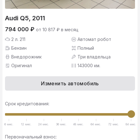
Audi Q5, 2011
794 000 ₽
от 10 817 ₽ в месяц
2 л. 211
Автомат робот
Бензин
Полный
Внедорожник
Три владельца
Оригинал
143000 км.
Изменить автомобиль
Срок кредитования:
6 мес.
12 мес.
24 мес.
36 мес.
48 мес.
64 мес.
72 мес.
84 мес.
Первоначальный взнос: