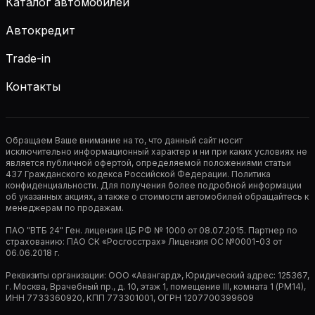
Каталог автомобилей
Автокредит
Trade-in
Контакты
Обращаем Ваше внимание на то, что данный сайт носит
исключительно информационный характер и ни при каких условиях не
является публичной офертой, определяемой положениями статьи
437 Гражданского кодекса Российской Федерации. Политика
конфиденциальности. Для получения более подробной информации
об указанных акциях, а также о стоимости автомобилей обращайтесь к
менеджерам по продажам.
ПАО "ВТБ 24" Ген. лицензия ЦБ РФ № 1000 от 08.07.2015. Партнер по
страхованию: ПАО СК «Росгосстрах» Лицензия ОС №0001-03 от
06.06.2018 г.
Реквизиты организации: ООО «Авангард», Юридический адрес: 125367,
г. Москва, Врачебный пр., д. 10, этаж 1, помещение III, комната 1 (РМ14),
ИНН 7733360920, КПП 773301001, ОГРН 1207700399609