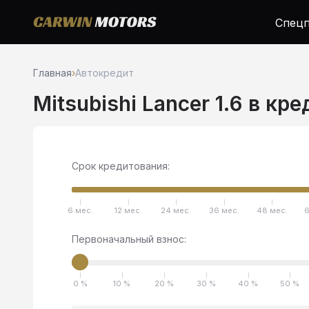
Спецп
Главная
›
Автокредит
Mitsubishi Lancer 1.6 в кр
Срок кредитования:
6 мес.
12 мес.
24 мес.
36 мес.
48 мес.
6
Первоначальный взнос:
0 %
10 %
20 %
30 %
40 %
50 %