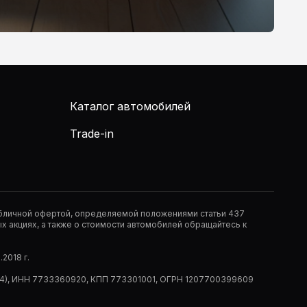
Каталог автомобилей
Trade-in
публичной офертой, определяемой положениями статьи 437
 акциях, а также о стоимости автомобилей обращайтесь к
2018 г.
 (РМ14), ИНН 7733360920, КПП 773301001, ОГРН 1207700399609