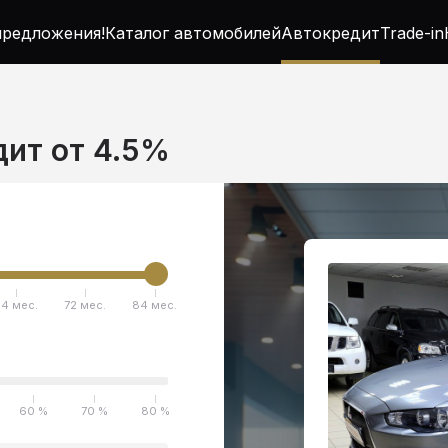
редложения!
Каталог автомобилей
Автокредит
Trade-in
едит от 4.5%
4 мес.
72 мес.
84 мес.
60 %
70 %
80 %