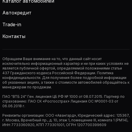
Каталог автомобилей
Автокредит
Trade-in
Контакты
Обращаем Ваше внимание на то, что данный сайт носит
исключительно информационный характер и ни при каких условиях не
является публичной офертой, определяемой положениями статьи
437 Гражданского кодекса Российской Федерации. Политика
конфиденциальности. Для получения более подробной информации
об указанных акциях, а также о стоимости автомобилей обращайтесь к
менеджерам по продажам.
ПАО "ВТБ 24" Ген. лицензия ЦБ РФ № 1000 от 08.07.2015. Партнер по
страхованию: ПАО СК «Росгосстрах» Лицензия ОС №0001-03 от
06.06.2018 г.
Реквизиты организации: ООО «Авангард», Юридический адрес: 125367,
г. Москва, Врачебный пр., д. 10, этаж 1, помещение III, комната 1 (РМ14),
ИНН 7733360920, КПП 773301001, ОГРН 1207700399609