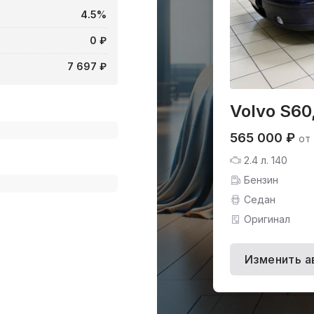
4.5%
0 ₽
7 697 ₽
Volvo S60
565 000 ₽
от
2.4 л. 140
Бензин
Седан
Оригинал
Изменить а