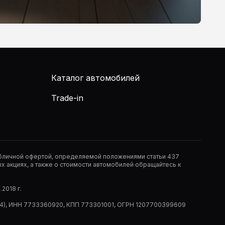
Каталог автомобилей
Trade-in
публичной офертой, определяемой положениями статьи 437
 акциях, а также о стоимости автомобилей обращайтесь к
2018 г.
 (РМ14), ИНН 7733360920, КПП 773301001, ОГРН 1207700399609