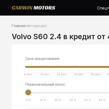
Спецп
Главная
›
Автокредит
Volvo S60 2.4 в кредит от
Срок кредитования:
6 мес.
12 мес.
24 мес.
36 мес.
48 мес.
6
Первоначальный взнос:
0 %
10 %
20 %
30 %
40 %
50 %