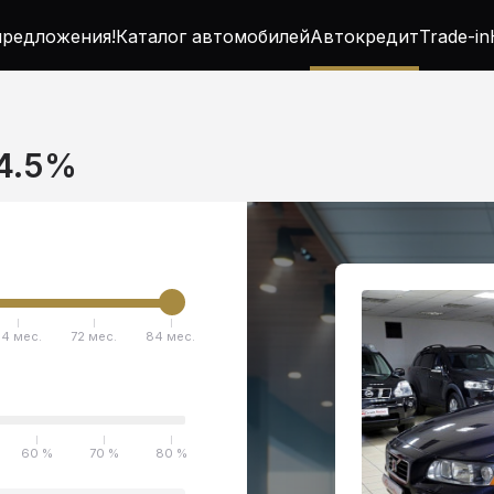
редложения!
Каталог автомобилей
Автокредит
Trade-in
 4.5%
4 мес.
72 мес.
84 мес.
60 %
70 %
80 %