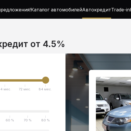
редложения!
Каталог автомобилей
Автокредит
Trade-in
 кредит от 4.5%
4 мес.
72 мес.
84 мес.
60 %
70 %
80 %