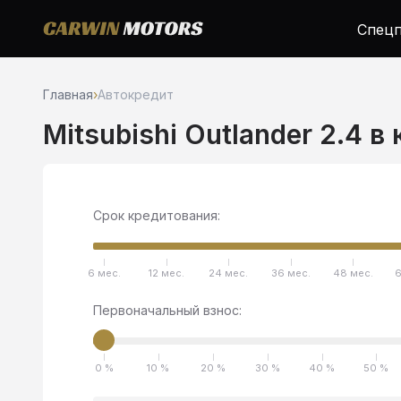
Спецп
Главная
›
Автокредит
Mitsubishi Outlander 2.4 в
Срок кредитования:
6 мес.
12 мес.
24 мес.
36 мес.
48 мес.
6
Первоначальный взнос:
0 %
10 %
20 %
30 %
40 %
50 %