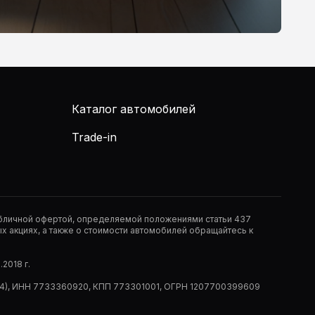
Каталог автомобилей
Trade-in
публичной офертой, определяемой положениями статьи 437
 акциях, а также о стоимости автомобилей обращайтесь к
2018 г.
 (РМ14), ИНН 7733360920, КПП 773301001, ОГРН 1207700399609