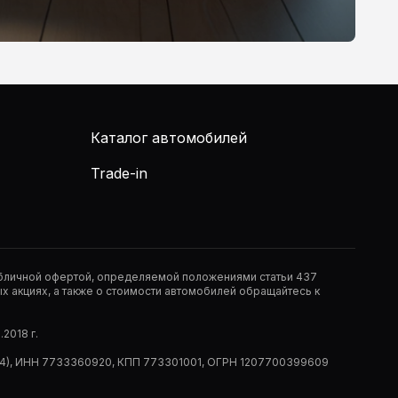
Каталог автомобилей
Trade-in
публичной офертой, определяемой положениями статьи 437
 акциях, а также о стоимости автомобилей обращайтесь к
2018 г.
 (РМ14), ИНН 7733360920, КПП 773301001, ОГРН 1207700399609