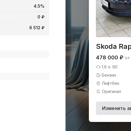
4.5%
0 ₽
6 512 ₽
Skoda Rap
478 000 ₽
от
1.6 л. 90
Бензин
Лифтбек
Оригинал
Изменить а