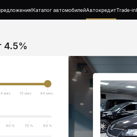
редложения!
Каталог автомобилей
Автокредит
Trade-in
т 4.5%
4 мес.
72 мес.
84 мес.
60 %
70 %
80 %