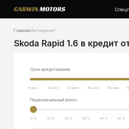
Спецп
Главная
›
Автокредит
Skoda Rapid 1.6 в кредит о
Срок кредитования:
6 мес.
12 мес.
24 мес.
36 мес.
48 мес.
6
Первоначальный взнос:
0 %
10 %
20 %
30 %
40 %
50 %