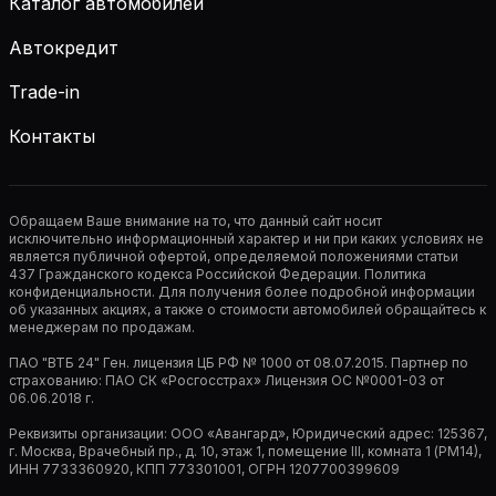
Каталог автомобилей
Автокредит
Trade-in
Контакты
Обращаем Ваше внимание на то, что данный сайт носит
исключительно информационный характер и ни при каких условиях не
является публичной офертой, определяемой положениями статьи
437 Гражданского кодекса Российской Федерации. Политика
конфиденциальности. Для получения более подробной информации
об указанных акциях, а также о стоимости автомобилей обращайтесь к
менеджерам по продажам.
ПАО "ВТБ 24" Ген. лицензия ЦБ РФ № 1000 от 08.07.2015. Партнер по
страхованию: ПАО СК «Росгосстрах» Лицензия ОС №0001-03 от
06.06.2018 г.
Реквизиты организации: ООО «Авангард», Юридический адрес: 125367,
г. Москва, Врачебный пр., д. 10, этаж 1, помещение III, комната 1 (РМ14),
ИНН 7733360920, КПП 773301001, ОГРН 1207700399609