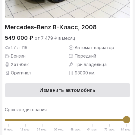
Mercedes-Benz B-Класс, 2008
549 000 ₽
от 7 479 ₽ в месяц
1.7 л. 116
Автомат вариатор
Бензин
Передний
Хэтчбек
Три владельца
Оригинал
93000 км.
Изменить автомобиль
Срок кредитования:
6 мес.
12 мес.
24 мес.
36 мес.
48 мес.
64 мес.
72 мес.
84 мес.