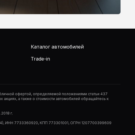
Каталог автомобилей
Trade-in
публичной офертой, определяемой положениями статьи 437
 акциях, а также о стоимости автомобилей обращайтесь к
2018 г.
 (РМ14), ИНН 7733360920, КПП 773301001, ОГРН 1207700399609