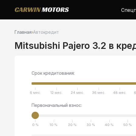
Спецп
Главная
›
Автокредит
Mitsubishi Pajero 3.2 в кр
Срок кредитования:
6 мес.
12 мес.
24 мес.
36 мес.
48 мес.
6
Первоначальный взнос:
0 %
10 %
20 %
30 %
40 %
50 %