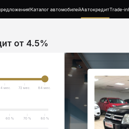
редложения!
Каталог автомобилей
Автокредит
Trade-in
едит от 4.5%
4 мес.
72 мес.
84 мес.
60 %
70 %
80 %