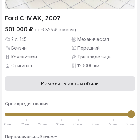
Ford C-MAX, 2007
501 000 ₽
от 6 825 ₽ в месяц
2 л. 145
Механическая
Бензин
Передний
Компактвэн
Три владельца
Оригинал
120000 км.
Изменить автомобиль
Срок кредитования:
6 мес.
12 мес.
24 мес.
36 мес.
48 мес.
64 мес.
72 мес.
84 мес.
Первоначальный взнос: