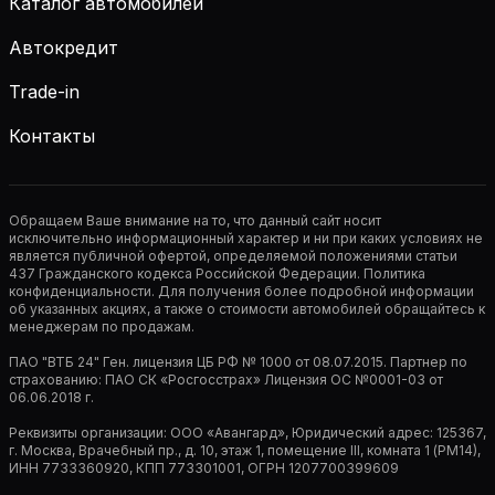
Каталог автомобилей
Автокредит
Trade-in
Контакты
Обращаем Ваше внимание на то, что данный сайт носит
исключительно информационный характер и ни при каких условиях не
является публичной офертой, определяемой положениями статьи
437 Гражданского кодекса Российской Федерации. Политика
конфиденциальности. Для получения более подробной информации
об указанных акциях, а также о стоимости автомобилей обращайтесь к
менеджерам по продажам.
ПАО "ВТБ 24" Ген. лицензия ЦБ РФ № 1000 от 08.07.2015. Партнер по
страхованию: ПАО СК «Росгосстрах» Лицензия ОС №0001-03 от
06.06.2018 г.
Реквизиты организации: ООО «Авангард», Юридический адрес: 125367,
г. Москва, Врачебный пр., д. 10, этаж 1, помещение III, комната 1 (РМ14),
ИНН 7733360920, КПП 773301001, ОГРН 1207700399609