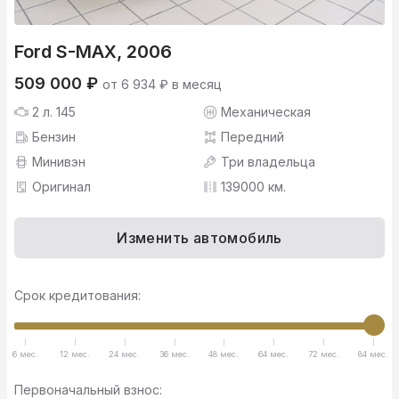
Ford S-MAX, 2006
509 000 ₽
от 6 934 ₽ в месяц
2 л. 145
Механическая
Бензин
Передний
Минивэн
Три владельца
Оригинал
139000 км.
Изменить автомобиль
Срок кредитования:
6 мес.
12 мес.
24 мес.
36 мес.
48 мес.
64 мес.
72 мес.
84 мес.
Первоначальный взнос: