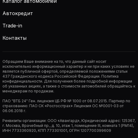
Каталог автомобилей
Автокредит
Trade-in
Контакты
Обращаем Ваше внимание на то, что данный сайт носит
исключительно информационный характер и ни при каких условиях не
является публичной офертой, определяемой положениями статьи
437 Гражданского кодекса Российской Федерации. Политика
конфиденциальности. Для получения более подробной информации
об указанных акциях, а также о стоимости автомобилей обращайтесь к
менеджерам по продажам.
ПАО "ВТБ 24" Ген. лицензия ЦБ РФ № 1000 от 08.07.2015. Партнер по
страхованию: ПАО СК «Росгосстрах» Лицензия ОС №0001-03 от
06.06.2018 г.
Реквизиты организации: ООО «Авангард», Юридический адрес: 125367,
г. Москва, Врачебный пр., д. 10, этаж 1, помещение III, комната 1 (РМ14),
ИНН 7733360920, КПП 773301001, ОГРН 1207700399609