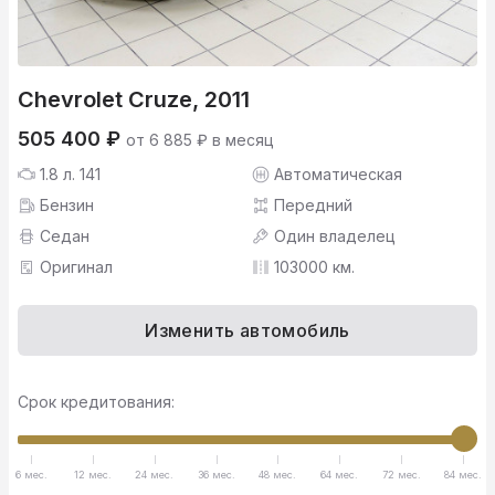
Chevrolet Cruze, 2011
505 400 ₽
от 6 885 ₽ в месяц
1.8 л. 141
Автоматическая
Бензин
Передний
Седан
Один владелец
Оригинал
103000 км.
Изменить автомобиль
Срок кредитования:
6 мес.
12 мес.
24 мес.
36 мес.
48 мес.
64 мес.
72 мес.
84 мес.