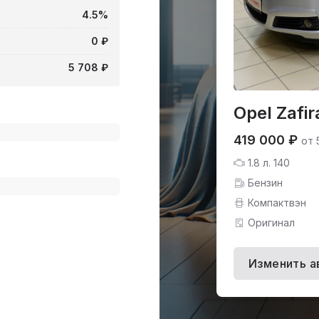
4.5%
0 ₽
5 708 ₽
Opel Zafir
419 000 ₽
от 
1.8 л. 140
Бензин
Компактвэн
Оригинал
Изменить а