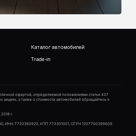
Каталог автомобилей
Trade-in
публичной офертой, определяемой положениями статьи 437
 акциях, а также о стоимости автомобилей обращайтесь к
2018 г.
 (РМ14), ИНН 7733360920, КПП 773301001, ОГРН 1207700399609