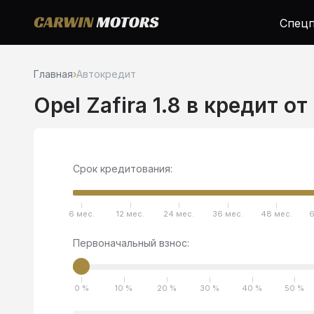
Спецп
Главная
›
Автокредит
Opel Zafira 1.8 в кредит о
Срок кредитования:
6 мес.
12 мес.
24 мес.
36 мес.
48 мес.
6
Первоначальный взнос:
0 %
10 %
20 %
30 %
40 %
50 %