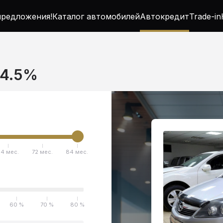
редложения!
Каталог автомобилей
Автокредит
Trade-in
т 4.5%
4 мес.
72 мес.
84 мес.
60 %
70 %
80 %