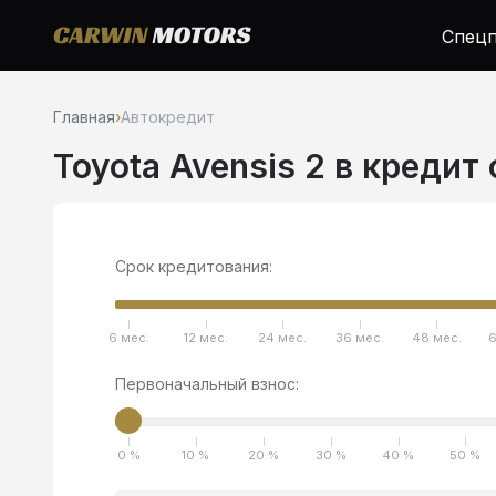
Спецп
Главная
›
Автокредит
Toyota Avensis 2 в кредит
Срок кредитования:
6 мес.
12 мес.
24 мес.
36 мес.
48 мес.
6
Первоначальный взнос:
0 %
10 %
20 %
30 %
40 %
50 %