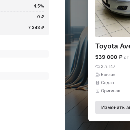
4.5%
0 ₽
7 343 ₽
Toyota Av
539 000 ₽
от
2 л. 147
Бензин
Седан
Оригинал
Изменить а