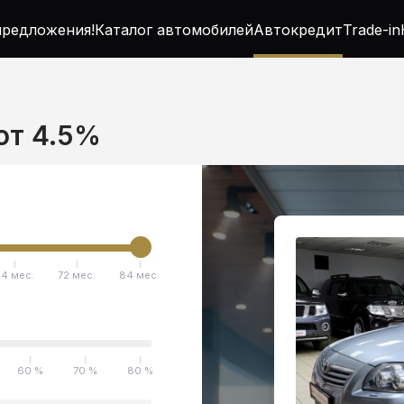
редложения!
Каталог автомобилей
Автокредит
Trade-in
 от 4.5%
4 мес.
72 мес.
84 мес.
60 %
70 %
80 %