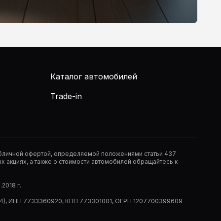
Каталог автомобилей
Trade-in
публичной офертой, определяемой положениями статьи 437
 акциях, а также о стоимости автомобилей обращайтесь к
2018 г.
 (РМ14), ИНН 7733360920, КПП 773301001, ОГРН 1207700399609