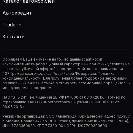
Каталог автомобилей
Автокредит
Trade-in
Контакты
Обращаем Ваше внимание на то, что данный сайт носит
исключительно информационный характер и ни при каких условиях не
является публичной офертой, определяемой положениями статьи
437 Гражданского кодекса Российской Федерации. Политика
конфиденциальности. Для получения более подробной информации
об указанных акциях, а также о стоимости автомобилей обращайтесь к
менеджерам по продажам.
ПАО "ВТБ 24" Ген. лицензия ЦБ РФ № 1000 от 08.07.2015. Партнер по
страхованию: ПАО СК «Росгосстрах» Лицензия ОС №0001-03 от
06.06.2018 г.
Реквизиты организации: ООО «Авангард», Юридический адрес: 125367,
г. Москва, Врачебный пр., д. 10, этаж 1, помещение III, комната 1 (РМ14),
ИНН 7733360920, КПП 773301001, ОГРН 1207700399609