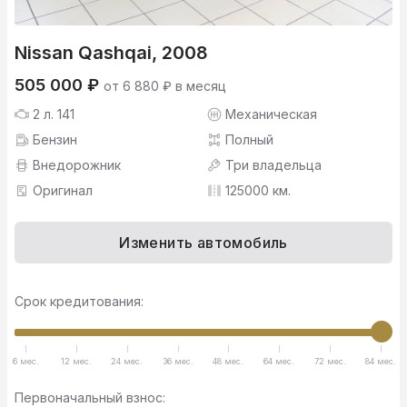
Nissan Qashqai, 2008
505 000 ₽
от 6 880 ₽ в месяц
2 л. 141
Механическая
Бензин
Полный
Внедорожник
Три владельца
Оригинал
125000 км.
Изменить автомобиль
Срок кредитования:
6 мес.
12 мес.
24 мес.
36 мес.
48 мес.
64 мес.
72 мес.
84 мес.
Первоначальный взнос: