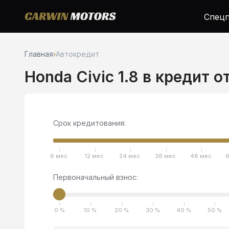
Спецп
Главная
›
Автокредит
Honda Civic 1.8 в кредит о
Срок кредитования:
6 мес.
12 мес.
24 мес.
36 мес.
48 мес.
6
Первоначальный взнос:
0 %
10 %
20 %
30 %
40 %
50 %