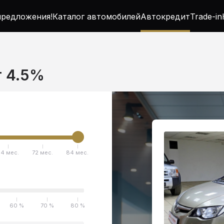
редложения!
Каталог автомобилей
Автокредит
Trade-in
т 4.5%
4 мес.
72 мес.
84 мес.
60 %
70 %
80 %