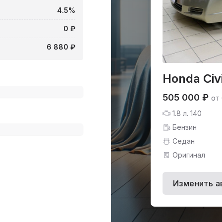
4.5%
0 ₽
6 880 ₽
Honda Civ
505 000 ₽
от
1.8 л. 140
Бензин
Седан
Оригинал
Изменить а