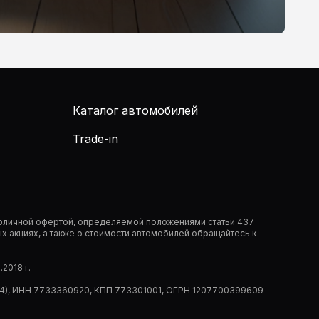
Каталог автомобилей
Trade-in
публичной офертой, определяемой положениями статьи 437
 акциях, а также о стоимости автомобилей обращайтесь к
2018 г.
 (РМ14), ИНН 7733360920, КПП 773301001, ОГРН 1207700399609