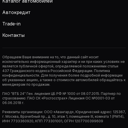
Каталог автомобилей
Автокредит
Trade-in
Контакты
Обращаем Ваше внимание на то, что данный сайт носит
исключительно информационный характер и ни при каких условиях не
является публичной офертой, определяемой положениями статьи
437 Гражданского кодекса Российской Федерации. Политика
конфиденциальности. Для получения более подробной информации
об указанных акциях, а также о стоимости автомобилей обращайтесь к
менеджерам по продажам.
ПАО "ВТБ 24" Ген. лицензия ЦБ РФ № 1000 от 08.07.2015. Партнер по
страхованию: ПАО СК «Росгосстрах» Лицензия ОС №0001-03 от
06.06.2018 г.
Реквизиты организации: ООО «Авангард», Юридический адрес: 125367,
г. Москва, Врачебный пр., д. 10, этаж 1, помещение III, комната 1 (РМ14),
ИНН 7733360920, КПП 773301001, ОГРН 1207700399609