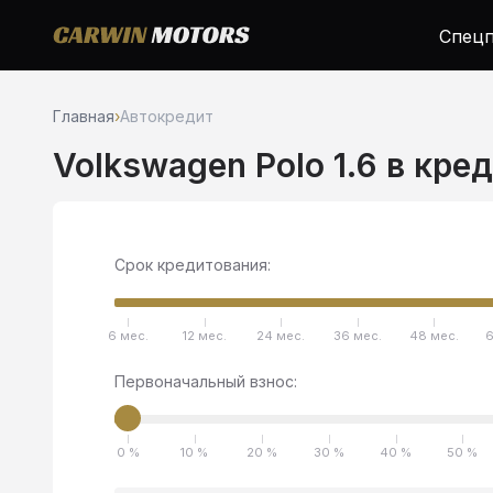
Спецп
Главная
›
Автокредит
Volkswagen Polo 1.6 в кре
Срок кредитования:
6 мес.
12 мес.
24 мес.
36 мес.
48 мес.
6
Первоначальный взнос:
0 %
10 %
20 %
30 %
40 %
50 %