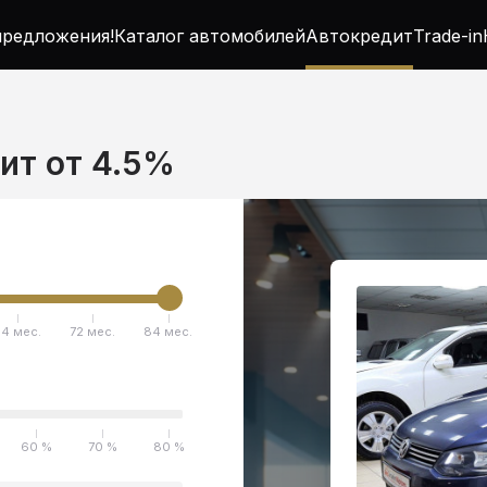
редложения!
Каталог автомобилей
Автокредит
Trade-in
дит от 4.5%
4 мес.
72 мес.
84 мес.
60 %
70 %
80 %