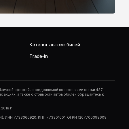
Каталог автомобилей
Trade-in
публичной офертой, определяемой положениями статьи 437
 акциях, а также о стоимости автомобилей обращайтесь к
2018 г.
 (РМ14), ИНН 7733360920, КПП 773301001, ОГРН 1207700399609