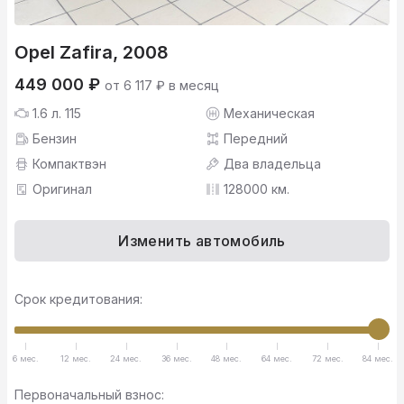
Opel Zafira, 2008
449 000 ₽
от 6 117 ₽ в месяц
1.6 л. 115
Механическая
Бензин
Передний
Компактвэн
Два владельца
Оригинал
128000 км.
Изменить автомобиль
Срок кредитования:
6 мес.
12 мес.
24 мес.
36 мес.
48 мес.
64 мес.
72 мес.
84 мес.
Первоначальный взнос: