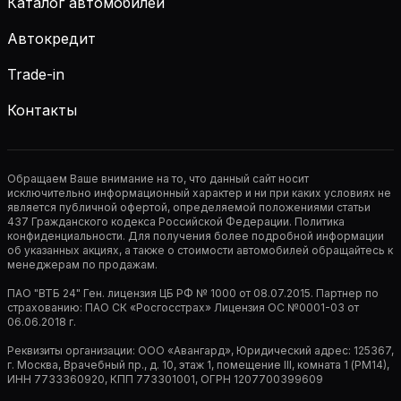
Каталог автомобилей
Автокредит
Trade-in
Контакты
Обращаем Ваше внимание на то, что данный сайт носит
исключительно информационный характер и ни при каких условиях не
является публичной офертой, определяемой положениями статьи
437 Гражданского кодекса Российской Федерации. Политика
конфиденциальности. Для получения более подробной информации
об указанных акциях, а также о стоимости автомобилей обращайтесь к
менеджерам по продажам.
ПАО "ВТБ 24" Ген. лицензия ЦБ РФ № 1000 от 08.07.2015. Партнер по
страхованию: ПАО СК «Росгосстрах» Лицензия ОС №0001-03 от
06.06.2018 г.
Реквизиты организации: ООО «Авангард», Юридический адрес: 125367,
г. Москва, Врачебный пр., д. 10, этаж 1, помещение III, комната 1 (РМ14),
ИНН 7733360920, КПП 773301001, ОГРН 1207700399609