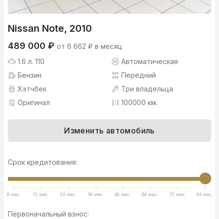
Nissan Note, 2010
489 000 ₽
от 6 662 ₽ в месяц
1.6 л. 110
Автоматическая
Бензин
Передний
Хэтчбек
Три владельца
Оригинал
100000 км.
Изменить автомобиль
Срок кредитования:
6 мес.
12 мес.
24 мес.
36 мес.
48 мес.
64 мес.
72 мес.
84 мес.
Первоначальный взнос: