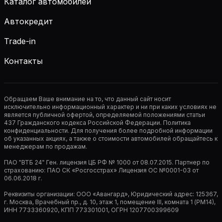
Каталог автомобилей
Автокредит
Trade-in
Контакты
Обращаем Ваше внимание на то, что данный сайт носит
исключительно информационный характер и ни при каких условиях не
является публичной офертой, определяемой положениями статьи
437 Гражданского кодекса Российской Федерации. Политика
конфиденциальности. Для получения более подробной информации
об указанных акциях, а также о стоимости автомобилей обращайтесь к
менеджерам по продажам.
ПАО "ВТБ 24" Ген. лицензия ЦБ РФ № 1000 от 08.07.2015. Партнер по
страхованию: ПАО СК «Росгосстрах» Лицензия ОС №0001-03 от
06.06.2018 г.
Реквизиты организации: ООО «Авангард», Юридический адрес: 125367,
г. Москва, Врачебный пр., д. 10, этаж 1, помещение III, комната 1 (РМ14),
ИНН 7733360920, КПП 773301001, ОГРН 1207700399609