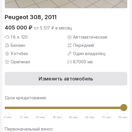
Peugeot 308, 2011
405 000 ₽
от 5 517 ₽ в месяц
1.6 л. 120
Автоматическая
Бензин
Передний
Хэтчбек
Один владелец
Оригинал
87000 км.
Изменить автомобиль
Срок кредитования:
6 мес.
12 мес.
24 мес.
36 мес.
48 мес.
64 мес.
72 мес.
84 мес.
Первоначальный взнос: