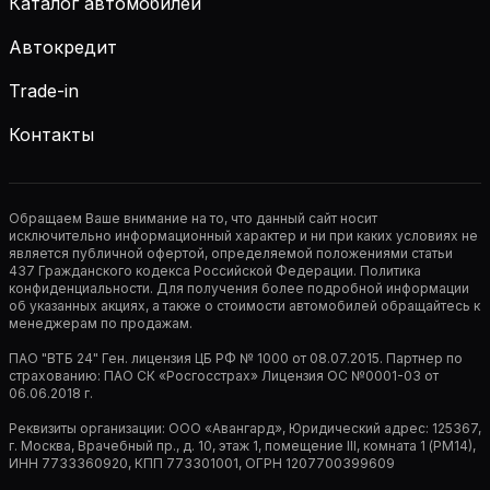
Каталог автомобилей
Автокредит
Trade-in
Контакты
Обращаем Ваше внимание на то, что данный сайт носит
исключительно информационный характер и ни при каких условиях не
является публичной офертой, определяемой положениями статьи
437 Гражданского кодекса Российской Федерации. Политика
конфиденциальности. Для получения более подробной информации
об указанных акциях, а также о стоимости автомобилей обращайтесь к
менеджерам по продажам.
ПАО "ВТБ 24" Ген. лицензия ЦБ РФ № 1000 от 08.07.2015. Партнер по
страхованию: ПАО СК «Росгосстрах» Лицензия ОС №0001-03 от
06.06.2018 г.
Реквизиты организации: ООО «Авангард», Юридический адрес: 125367,
г. Москва, Врачебный пр., д. 10, этаж 1, помещение III, комната 1 (РМ14),
ИНН 7733360920, КПП 773301001, ОГРН 1207700399609