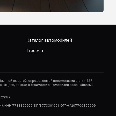
Каталог автомобилей
Trade-in
публичной офертой, определяемой положениями статьи 437
 акциях, а также о стоимости автомобилей обращайтесь к
2018 г.
 (РМ14), ИНН 7733360920, КПП 773301001, ОГРН 1207700399609