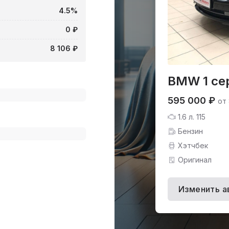
4.5%
0 ₽
8 106 ₽
BMW 1 сер
595 000 ₽
от 
1.6 л. 115
Бензин
Хэтчбек
Оригинал
Изменить а