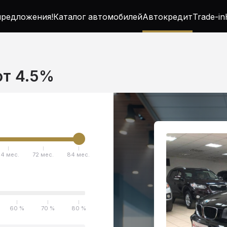
редложения!
Каталог автомобилей
Автокредит
Trade-in
от 4.5%
4 мес.
72 мес.
84 мес.
60 %
70 %
80 %