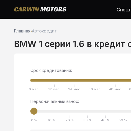
Спецп
Главная
›
Автокредит
BMW 1 серии 1.6 в кредит 
Срок кредитования:
6 мес.
12 мес.
24 мес.
36 мес.
48 мес.
6
Первоначальный взнос:
0 %
10 %
20 %
30 %
40 %
50 %