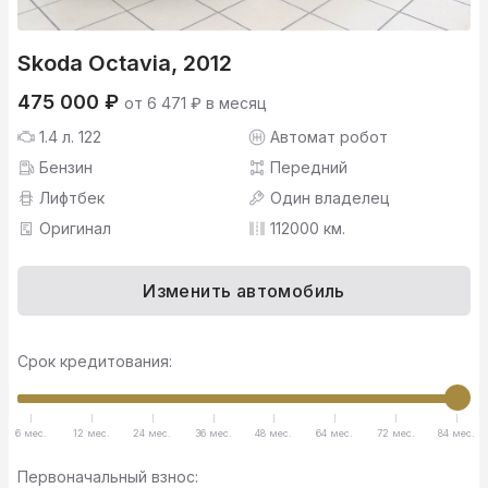
Skoda Octavia, 2012
475 000 ₽
от 6 471 ₽ в месяц
1.4 л. 122
Автомат робот
Бензин
Передний
Лифтбек
Один владелец
Оригинал
112000 км.
Изменить автомобиль
Срок кредитования:
6 мес.
12 мес.
24 мес.
36 мес.
48 мес.
64 мес.
72 мес.
84 мес.
Первоначальный взнос: