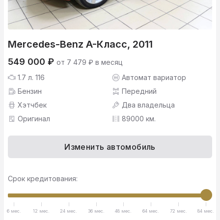
Mercedes-Benz A-Класс, 2011
549 000 ₽
от 7 479 ₽ в месяц
1.7 л. 116
Автомат вариатор
Бензин
Передний
Хэтчбек
Два владельца
Оригинал
89000 км.
Изменить автомобиль
Срок кредитования:
6 мес.
12 мес.
24 мес.
36 мес.
48 мес.
64 мес.
72 мес.
84 мес.