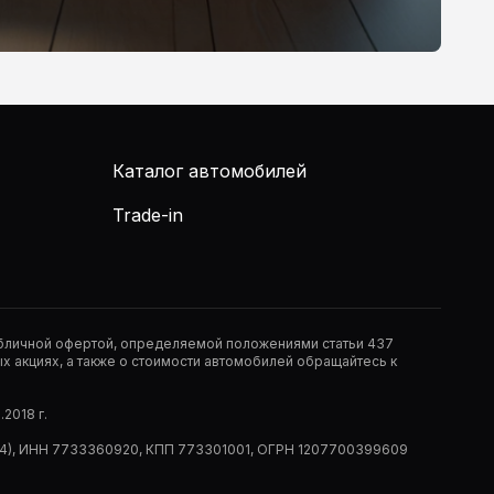
Каталог автомобилей
Trade-in
публичной офертой, определяемой положениями статьи 437
 акциях, а также о стоимости автомобилей обращайтесь к
2018 г.
 (РМ14), ИНН 7733360920, КПП 773301001, ОГРН 1207700399609