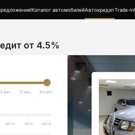
редложения!
Каталог автомобилей
Автокредит
Trade-in
редит от 4.5%
4 мес.
72 мес.
84 мес.
60 %
70 %
80 %