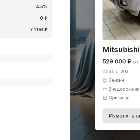
4.5%
0 ₽
7 206 ₽
Mitsubish
529 000 ₽
от
3.5 л. 203
Бензин
Внедорожник
Оригинал
Изменить а