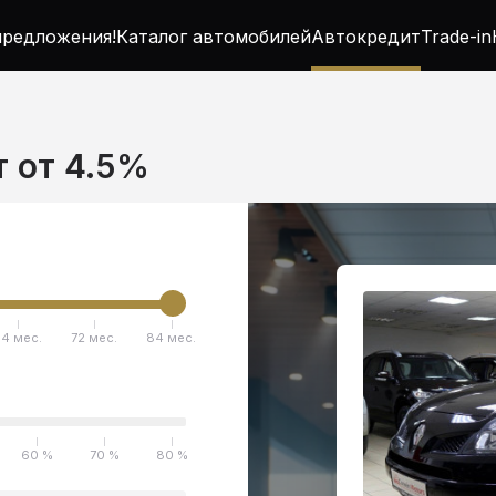
редложения!
Каталог автомобилей
Автокредит
Trade-in
т от 4.5%
4 мес.
72 мес.
84 мес.
60 %
70 %
80 %