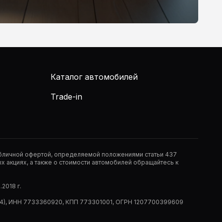
Каталог автомобилей
Trade-in
публичной офертой, определяемой положениями статьи 437
 акциях, а также о стоимости автомобилей обращайтесь к
2018 г.
 (РМ14), ИНН 7733360920, КПП 773301001, ОГРН 1207700399609