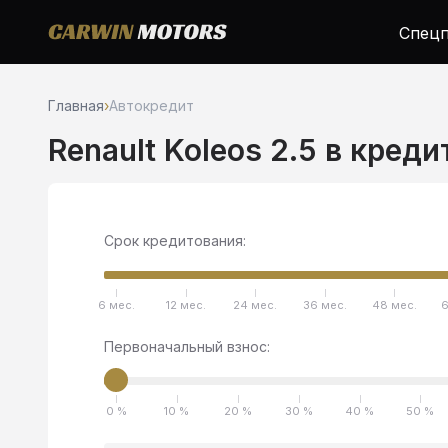
Спецп
Главная
›
Автокредит
Renault Koleos 2.5 в креди
Срок кредитования:
6 мес.
12 мес.
24 мес.
36 мес.
48 мес.
6
Первоначальный взнос:
0 %
10 %
20 %
30 %
40 %
50 %