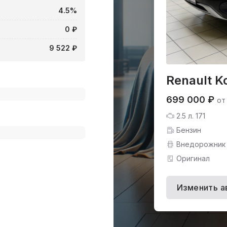
4.5%
0 ₽
9 522 ₽
Renault K
699 000 ₽
от
2.5 л. 171
Бензин
Внедорожник
Оригинал
Изменить а