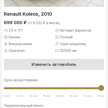
Renault Koleos, 2010
699 000 ₽
от 9 522 ₽ в месяц
2.5 л. 171
Автомат вариатор
Бензин
Полный
Внедорожник
Один владелец
Оригинал
132000 км.
Изменить автомобиль
Срок кредитования:
6 мес.
12 мес.
24 мес.
36 мес.
48 мес.
64 мес.
72 мес.
84 мес.
Первоначальный взнос: