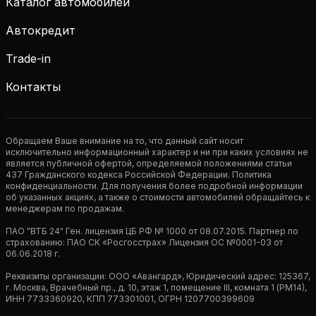
Каталог автомобилей
Автокредит
Trade-in
Контакты
Обращаем Ваше внимание на то, что данный сайт носит
исключительно информационный характер и ни при каких условиях не
является публичной офертой, определяемой положениями статьи
437 Гражданского кодекса Российской Федерации. Политика
конфиденциальности. Для получения более подробной информации
об указанных акциях, а также о стоимости автомобилей обращайтесь к
менеджерам по продажам.
ПАО "ВТБ 24" Ген. лицензия ЦБ РФ № 1000 от 08.07.2015. Партнер по
страхованию: ПАО СК «Росгосстрах» Лицензия ОС №0001-03 от
06.06.2018 г.
Реквизиты организации: ООО «Авангард», Юридический адрес: 125367,
г. Москва, Врачебный пр., д. 10, этаж 1, помещение III, комната 1 (РМ14),
ИНН 7733360920, КПП 773301001, ОГРН 1207700399609