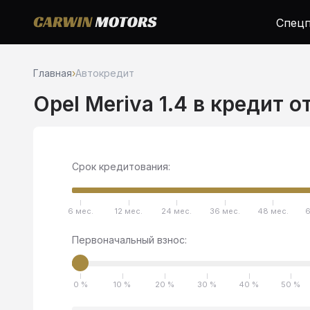
Спецп
Главная
›
Автокредит
Opel Meriva 1.4 в кредит о
Срок кредитования:
6 мес.
12 мес.
24 мес.
36 мес.
48 мес.
6
Первоначальный взнос:
0 %
10 %
20 %
30 %
40 %
50 %