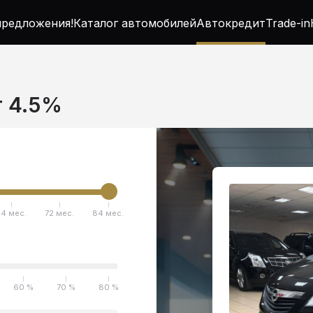
редложения!
Каталог автомобилей
Автокредит
Trade-in
т 4.5%
4 мес.
72 мес.
84 мес.
60 %
70 %
80 %