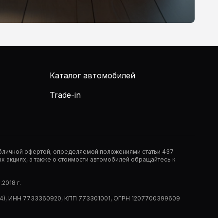
Каталог автомобилей
Trade-in
публичной офертой, определяемой положениями статьи 437
 акциях, а также о стоимости автомобилей обращайтесь к
2018 г.
 (РМ14), ИНН 7733360920, КПП 773301001, ОГРН 1207700399609