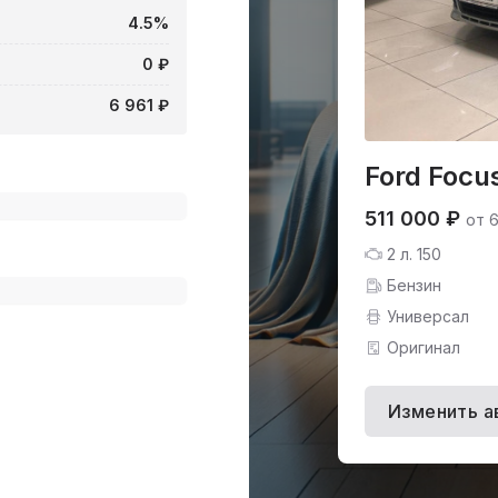
4.5%
0 ₽
6 961 ₽
Ford Focu
511 000 ₽
от 
2 л. 150
Бензин
Универсал
Оригинал
Изменить а