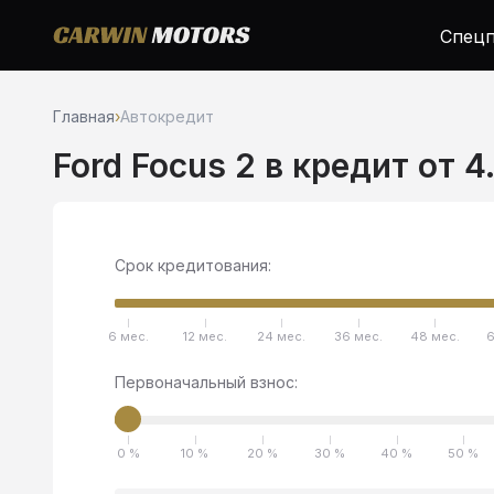
Спецп
Главная
›
Автокредит
Ford Focus 2 в кредит от 
Срок кредитования:
6 мес.
12 мес.
24 мес.
36 мес.
48 мес.
6
Первоначальный взнос:
0 %
10 %
20 %
30 %
40 %
50 %