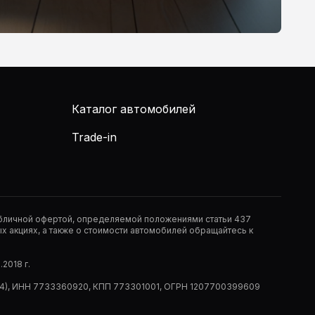
Каталог автомобилей
Trade-in
публичной офертой, определяемой положениями статьи 437
 акциях, а также о стоимости автомобилей обращайтесь к
2018 г.
 (РМ14), ИНН 7733360920, КПП 773301001, ОГРН 1207700399609