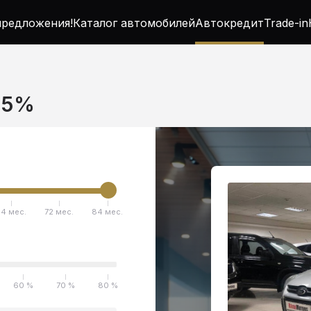
редложения!
Каталог автомобилей
Автокредит
Trade-in
4.5%
4 мес.
72 мес.
84 мес.
60 %
70 %
80 %