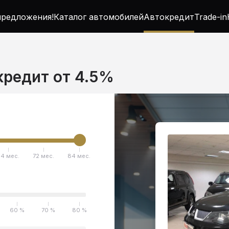
редложения!
Каталог автомобилей
Автокредит
Trade-in
 кредит от 4.5%
4 мес.
72 мес.
84 мес.
60 %
70 %
80 %