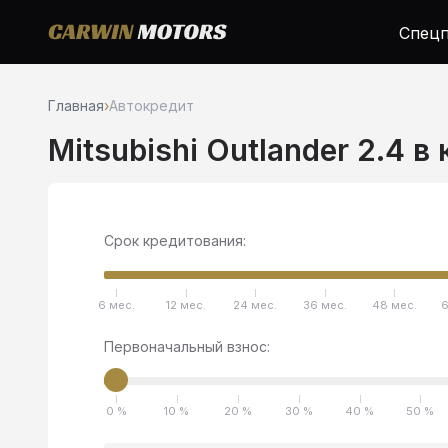
Спецп
Главная
›
Автокредит
Mitsubishi Outlander 2.4 в
Срок кредитования:
6 мес.
12 мес.
24 мес.
36 мес.
48 мес.
6
Первоначальный взнос:
0 %
10 %
20 %
30 %
40 %
50 %