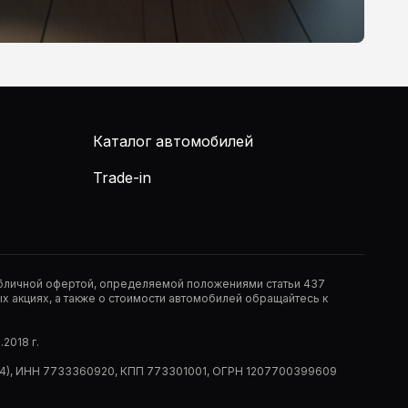
Каталог автомобилей
Trade-in
публичной офертой, определяемой положениями статьи 437
 акциях, а также о стоимости автомобилей обращайтесь к
2018 г.
 (РМ14), ИНН 7733360920, КПП 773301001, ОГРН 1207700399609