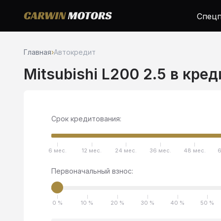
Спецп
Главная
›
Автокредит
Mitsubishi L200 2.5 в кре
Срок кредитования:
6 мес.
12 мес.
24 мес.
36 мес.
48 мес.
6
Первоначальный взнос:
0 %
10 %
20 %
30 %
40 %
50 %