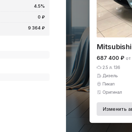
4.5%
0 ₽
9 364 ₽
Mitsubishi
687 400 ₽
от
2.5 л. 136
Дизель
Пикап
Оригинал
Изменить а