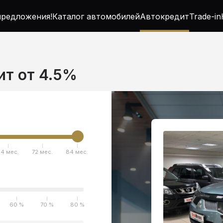
редложения!
Каталог автомобилей
Автокредит
Trade-in
дит от 4.5%
4 мес.
72 мес.
84 мес.
60 %
70 %
80 %