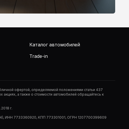
Каталог автомобилей
Trade-in
публичной офертой, определяемой положениями статьи 437
 акциях, а также о стоимости автомобилей обращайтесь к
2018 г.
 (РМ14), ИНН 7733360920, КПП 773301001, ОГРН 1207700399609