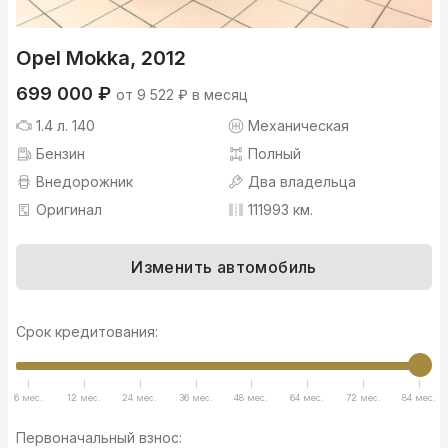
Opel Mokka, 2012
699 000 ₽
от 9 522 ₽ в месяц
1.4 л. 140
Механическая
Бензин
Полный
Внедорожник
Два владельца
Оригинал
111993 км.
Изменить автомобиль
Срок кредитования:
6 мес.
12 мес.
24 мес.
36 мес.
48 мес.
64 мес.
72 мес.
84 мес.
Первоначальный взнос: