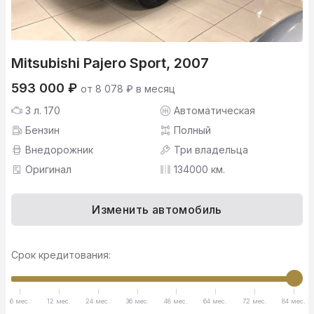
Mitsubishi Pajero Sport, 2007
593 000 ₽
от 8 078 ₽ в месяц
3 л. 170
Автоматическая
Бензин
Полный
Внедорожник
Три владельца
Оригинал
134000 км.
Изменить автомобиль
Срок кредитования:
6 мес.
12 мес.
24 мес.
36 мес.
48 мес.
64 мес.
72 мес.
84 мес.