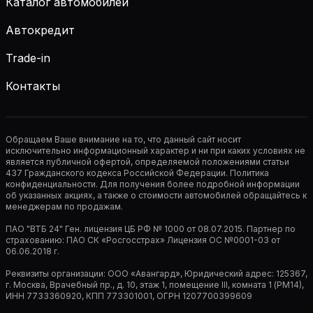
Каталог автомобилей
Автокредит
Trade-in
Контакты
Обращаем Ваше внимание на то, что данный сайт носит
исключительно информационный характер и ни при каких условиях не
является публичной офертой, определяемой положениями статьи
437 Гражданского кодекса Российской Федерации. Политика
конфиденциальности. Для получения более подробной информации
об указанных акциях, а также о стоимости автомобилей обращайтесь к
менеджерам по продажам.
ПАО "ВТБ 24" Ген. лицензия ЦБ РФ № 1000 от 08.07.2015. Партнер по
страхованию: ПАО СК «Росгосстрах» Лицензия ОС №0001-03 от
06.06.2018 г.
Реквизиты организации: ООО «Авангард», Юридический адрес: 125367,
г. Москва, Врачебный пр., д. 10, этаж 1, помещение III, комната 1 (РМ14),
ИНН 7733360920, КПП 773301001, ОГРН 1207700399609