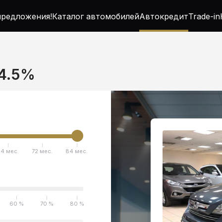
редложения!
Каталог автомобилей
Автокредит
Trade-in
 4.5%
4 мес.
72 мес.
84 мес.
60 %
70 %
80 %