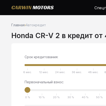
Спецп
Главная
›
Автокредит
Honda CR-V 2 в кредит от
Срок кредитования:
6 мес.
12 мес.
24 мес.
36 мес.
48 мес.
6
Первоначальный взнос:
0 %
10 %
20 %
30 %
40 %
50 %