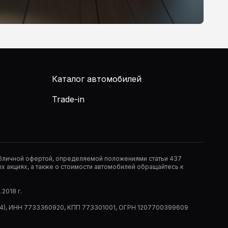
Каталог автомобилей
Trade-in
публичной офертой, определяемой положениями статьи 437
 акциях, а также о стоимости автомобилей обращайтесь к
2018 г.
 (РМ14), ИНН 7733360920, КПП 773301001, ОГРН 1207700399609