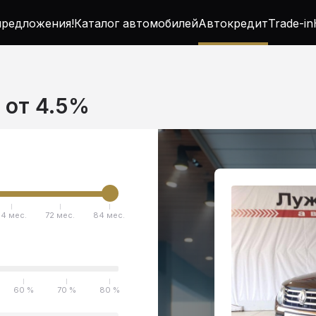
редложения!
Каталог автомобилей
Автокредит
Trade-in
т от 4.5%
4 мес.
72 мес.
84 мес.
60 %
70 %
80 %