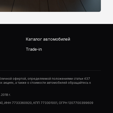
Каталог автомобилей
Trade-in
публичной офертой, определяемой положениями статьи 437
 акциях, а также о стоимости автомобилей обращайтесь к
2018 г.
 (РМ14), ИНН 7733360920, КПП 773301001, ОГРН 1207700399609