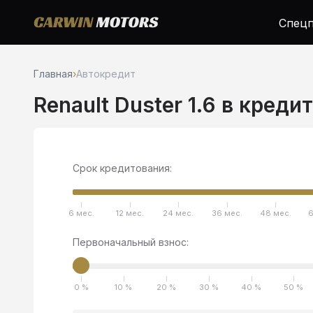
Спецп
Главная
›
Автокредит
Renault Duster 1.6 в креди
Срок кредитования:
6 мес.
12 мес.
24 мес.
36 мес.
48 мес.
6
Первоначальный взнос:
0 %
10 %
20 %
30 %
40 %
50 %