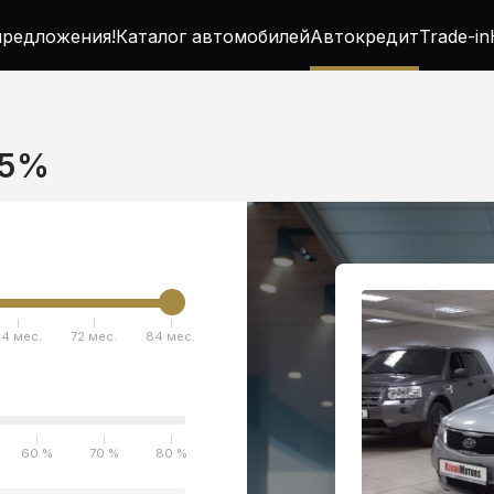
редложения!
Каталог автомобилей
Автокредит
Trade-in
.5%
4 мес.
72 мес.
84 мес.
60 %
70 %
80 %