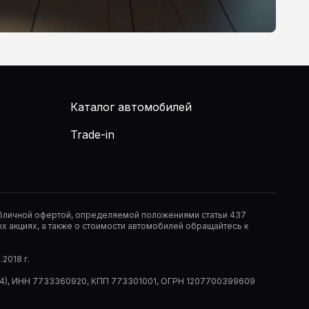
Каталог автомобилей
Trade-in
публичной офертой, определяемой положениями статьи 437
 акциях, а также о стоимости автомобилей обращайтесь к
2018 г.
 (РМ14), ИНН 7733360920, КПП 773301001, ОГРН 1207700399609