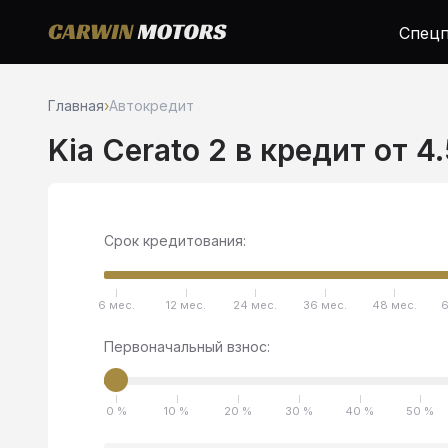
Спецп
Главная
›
Автокредит
Kia Cerato 2 в кредит от 4
Срок кредитования:
6 мес.
12 мес.
24 мес.
36 мес.
48 мес.
6
Первоначальный взнос:
0 %
10 %
20 %
30 %
40 %
50 %